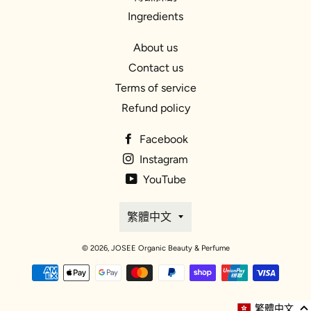
Ingredients
About us
Contact us
Terms of service
Refund policy
Facebook
Instagram
YouTube
語
繁體中文
言
© 2026,
JOSEE Organic Beauty & Perfume
付
款
方
繁體中文