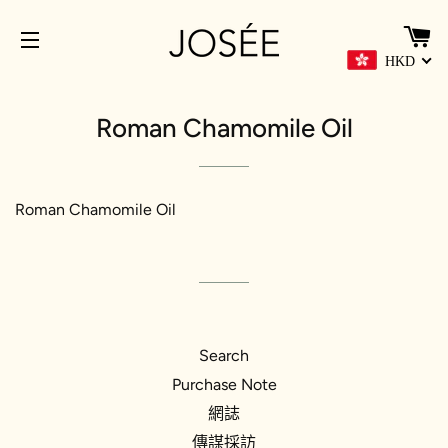
HKD
網站導覽
Roman Chamomile Oil
Roman Chamomile Oil
Search
Purchase Note
網誌
傳謀採訪