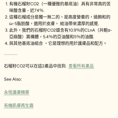
有機石榴籽CO2（一種優雅的基底油）具有非常高的苦
味酸含量 - 近74％.
這種石榴成分是獨一無二的，是高度營養的，過飽和的
ω-5脂肪酸，適用於皮膚， 給油帶來濃厚的感覺.
此外，我們的石榴籽CO2還含有10.9％的CLnA（共軛α-
亞麻酸）異構體，5.4％的亞油酸和5％的油酸.
與其他基底油組合 ，它是理想的用於護膚品和配方。
石榴籽CO2可以在這2產品中找到.
查看所有產品
See Also:
永恆護膚精華
有機肌膚再生霜