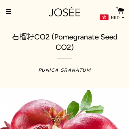
HKD
網站導覽
石榴籽CO2 (Pomegranate Seed
CO2)
PUNICA GRANATUM