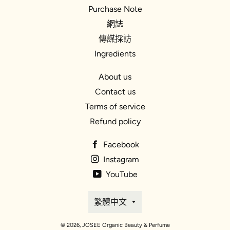
Purchase Note
網誌
傳謀採訪
Ingredients
About us
Contact us
Terms of service
Refund policy
Facebook
Instagram
YouTube
語
繁體中文
言
© 2026,
JOSEE Organic Beauty & Perfume