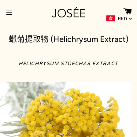
HKD
網站導覽
蠟菊提取物 (Helichrysum Extract)
HELICHRYSUM STOECHAS EXTRACT