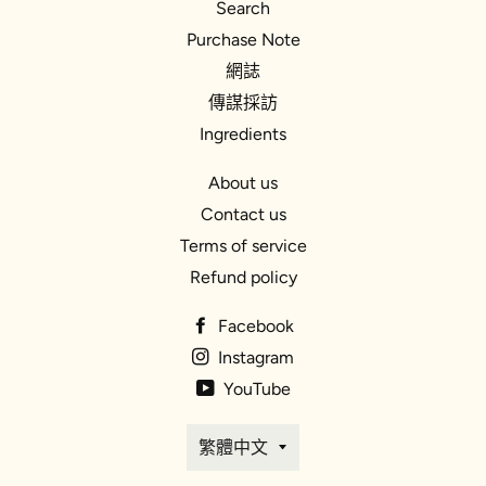
Search
Purchase Note
網誌
傳謀採訪
Ingredients
About us
Contact us
Terms of service
Refund policy
Facebook
Instagram
YouTube
語
繁體中文
言