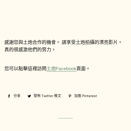
感謝您與土炮合作的機會。 請享受土炮拍攝的漂亮影片。
真的很感激他們的努力。
您可以點擊這裡訪問
土炮Facebook
頁面。
分享
分
發佈 Twitter 推文
在
加進 Pinterest
加
享
Twitter
入
至
上
Pinterest
Facebook
發
佈
推