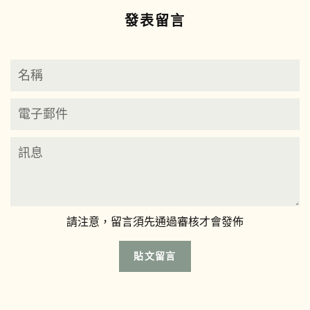
文
發表留言
名
稱
電
子
郵
訊
件
息
請注意，留言須先通過審核才會發佈