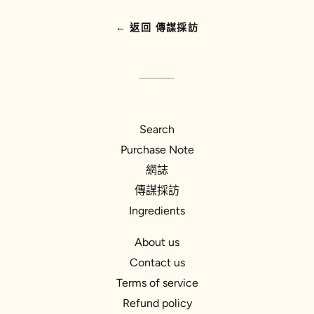
← 返回 傳謀採訪
Search
Purchase Note
網誌
傳謀採訪
Ingredients
About us
Contact us
Terms of service
Refund policy