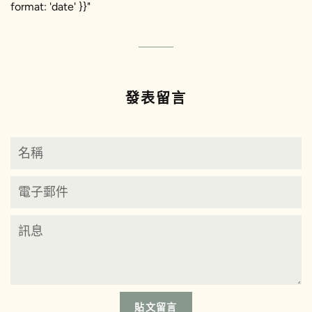
format: 'date' }}"
發表留言
名
稱
電
子
郵
訊
件
息