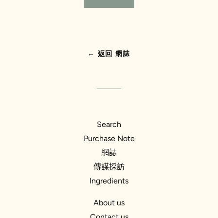
← 返回 網誌‎
Search
Purchase Note
網誌
傳謀採訪
Ingredients
About us
Contact us