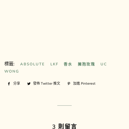
標籤:
ABSOLUTE
LKF
香水
擁抱玫瑰
UC
WONG
分享
分
發佈 Twitter 推文
在
加進 Pinterest
加
享
Twitter
入
至
上
Pinterest
Facebook
發
佈
推
文
3 則留言